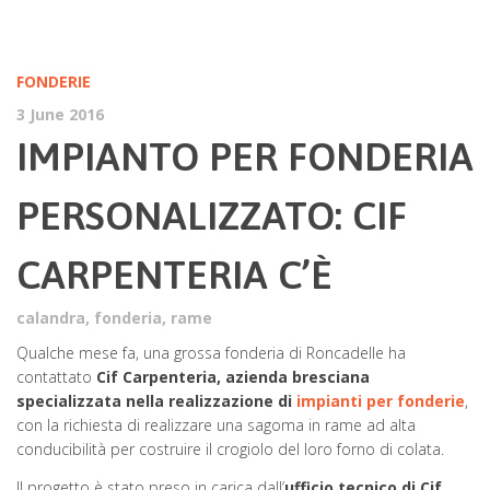
FONDERIE
3 June 2016
IMPIANTO PER FONDERIA
PERSONALIZZATO: CIF
CARPENTERIA C’È
calandra
,
fonderia
,
rame
Qualche mese fa, una grossa fonderia di Roncadelle ha
contattato
Cif Carpenteria, azienda bresciana
specializzata nella realizzazione di
impianti per fonderie
,
con la richiesta di realizzare una sagoma in rame ad alta
conducibilità per costruire il crogiolo del loro forno di colata.
Il progetto è stato preso in carica dall’
ufficio tecnico di Cif