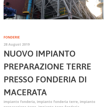
FONDERIE
28 August 2019
NUOVO IMPIANTO
PREPARAZIONE TERRE
PRESSO FONDERIA DI
MACERATA
impianto fonderia
,
impianto fonderia terre
,
impianto
preparazione terre
,
impianto terre fonderia