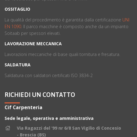
OSSITAGLIO
La qualità del procedimento è garantita dalla certificazione
UNI
EN 1090
. ll parco macchine è composto anche da un impianto
Soitaab per spessori elevati.
LAVORAZIONE MECCANICA
Lavorazioni meccaniche di base quali tornitura e fresatura.
SALDATURA
Saldatura con saldatori certificati ISO 3834-2
RICHIEDI UN CONTATTO
Cif Carpenteria
Sede legale, operativa e amministrativa
Via Ragazzi del ‘99 nr 6/8 San Vigilio di Concesio
- Brescia (BS)