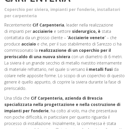
Coperchio per siviera
,
impianti per fonderie
,
installatori
per carpenteria
Recentemente
Cif Carpenteria
, leader nella realizzazione
di
impianti per
acciaierie
e settore
siderurgico,
è
stata
contattata da un grosso cliente – “
Acciaierie venete
” – che
produce
acciaio
e che, per il suo stabilimento di Sarezzo ci ha
commissionato la
realizzazione di un coperchio per il
preriscaldo di una nuova siviera
con un diametro di 6 metri.
La siviera è un grande secchio di metallo rivestito internamente
di materiale refrattario, nel quale si versano
i metalli fusi
da
colare nelle apposite forme. Lo scopo di un coperchio di questo
genere è quello appunto, di coprire la siviera durante la fase di
preriscaldo.
Una sfida che
Cif Carpenteria, azienda di Brescia
specializzata nella progettazione e nella costruzione di
impianti per fonderie
, ha colto al volo, ma che presentava
non poche difficoltà, in particolare per quanto riguarda il
processo di installazione. Inizialmente, la commessa è stata