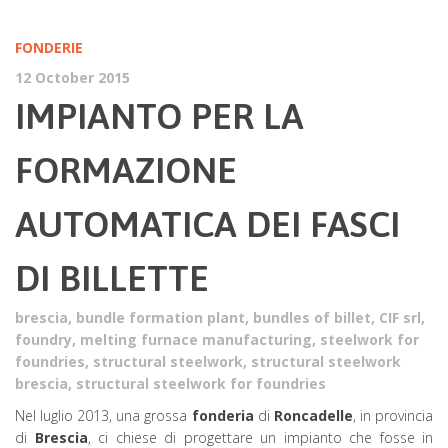
FONDERIE
12 October 2015
IMPIANTO PER LA
FORMAZIONE
AUTOMATICA DEI FASCI
DI BILLETTE
brescia
,
bundle formation plant
,
bundles of billet
,
CIF srl
,
foundry
,
melting furnace manufacturing
,
steelwork for
foundries
,
structural steelwork
,
structural steelwork
brescia
,
structural steelwork for foundries
Nel luglio 2013, una grossa
fonderia
di
Roncadelle
, in provincia
di
Brescia
, ci chiese di progettare un impianto che fosse in