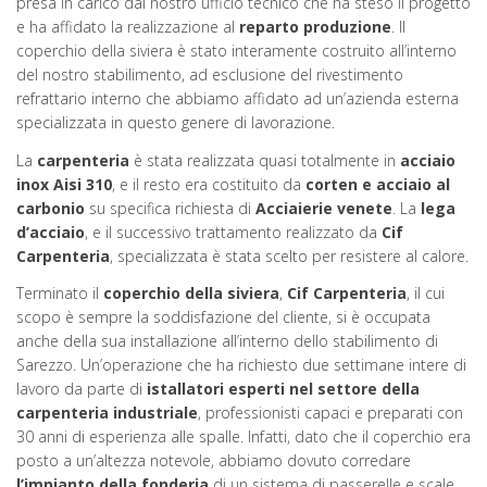
presa in carico dal nostro ufficio tecnico che ha steso il progetto
e ha affidato la realizzazione al
reparto produzione
. Il
coperchio della siviera è stato interamente costruito all’interno
del nostro stabilimento, ad esclusione del rivestimento
refrattario interno che abbiamo affidato ad un’azienda esterna
specializzata in questo genere di lavorazione.
La
carpenteria
è stata realizzata quasi totalmente in
acciaio
inox Aisi 310
, e il resto era costituito da
corten e acciaio al
carbonio
su specifica richiesta di
Acciaierie venete
. La
lega
d’acciaio
, e il successivo trattamento realizzato da
Cif
Carpenteria
, specializzata è stata scelto per resistere al calore.
Terminato il
coperchio della siviera
,
Cif Carpenteria
, il cui
scopo è sempre la soddisfazione del cliente, si è occupata
anche della sua installazione all’interno dello stabilimento di
Sarezzo. Un’operazione che ha richiesto due settimane intere di
lavoro da parte di
istallatori esperti nel settore della
carpenteria industriale
, professionisti capaci e preparati con
30 anni di esperienza alle spalle. Infatti, dato che il coperchio era
posto a un’altezza notevole, abbiamo dovuto corredare
l’impianto della fonderia
di un sistema di passerelle e scale,