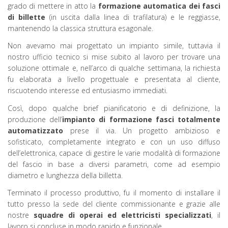
grado di mettere in atto la
formazione automatica dei fasci
di billette
(in uscita dalla linea di trafilatura) e le reggiasse,
mantenendo la classica struttura esagonale.
Non avevamo mai progettato un impianto simile, tuttavia il
nostro ufficio tecnico si mise subito al lavoro per trovare una
soluzione ottimale e, nell’arco di qualche settimana, la richiesta
fu elaborata a livello progettuale e presentata al cliente,
riscuotendo interesse ed entusiasmo immediati.
Così, dopo qualche brief pianificatorio e di definizione, la
produzione dell’
impianto di formazione fasci totalmente
automatizzato
prese il via. Un progetto ambizioso e
sofisticato, completamente integrato e con un uso diffuso
dell’elettronica, capace di gestire le varie modalità di formazione
del fascio in base a diversi parametri, come ad esempio
diametro e lunghezza della billetta.
Terminato il processo produttivo, fu il momento di installare il
tutto presso la sede del cliente commissionante e grazie alle
nostre
squadre di operai ed elettricisti specializzati
, il
lavoro si concluse in modo rapido e funzionale.