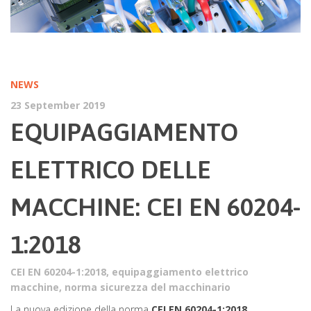
NEWS
23 September 2019
EQUIPAGGIAMENTO
ELETTRICO DELLE
MACCHINE: CEI EN 60204-
1:2018
CEI EN 60204-1:2018
,
equipaggiamento elettrico
macchine
,
norma sicurezza del macchinario
La nuova edizione della norma
CEI EN 60204-1:2018