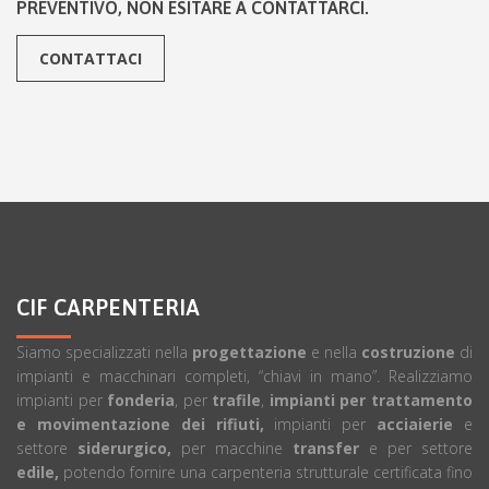
PREVENTIVO, NON ESITARE A CONTATTARCI.
CONTATTACI
CIF CARPENTERIA
Siamo specializzati nella
progettazione
e nella
costruzione
di
impianti e macchinari completi, “chiavi in mano”. Realizziamo
impianti per
fonderia
, per
trafile
,
impianti per trattamento
e movimentazione dei rifiuti,
impianti per
acciaierie
e
settore
siderurgico,
per macchine
transfer
e per settore
edile,
potendo fornire una carpenteria strutturale certificata fino