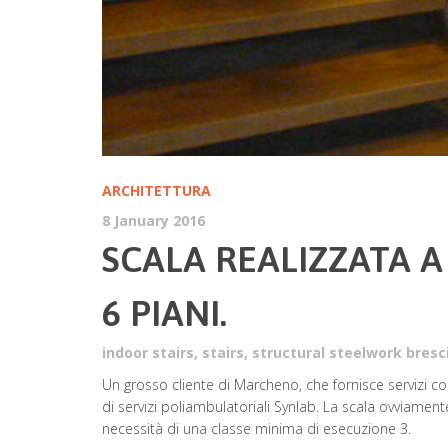
ARCHITETTURA
8 January 2016
SCALA REALIZZATA 
6 PIANI.
indoor stairs
,
stairs
,
structural steelwork bresc
Un grosso cliente di Marcheno, che fornisce servizi
di servizi poliambulatoriali Synlab. La scala ovviame
necessità di una classe minima di esecuzione 3.