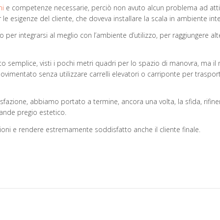
ni
e competenze necessarie, perciò non avuto alcun problema ad atti
le esigenze del cliente, che doveva installare la scala in ambiente i
o per integrarsi al meglio con l’ambiente d’utilizzo, per raggiungere a
to semplice, visti i pochi metri quadri per lo spazio di manovra, ma il
imentato senza utilizzare carrelli elevatori o carriponte per trasporta
zione, abbiamo portato a termine, ancora una volta, la sfida, rifine
rande pregio estetico.
oni e rendere estremamente soddisfatto anche il cliente finale.