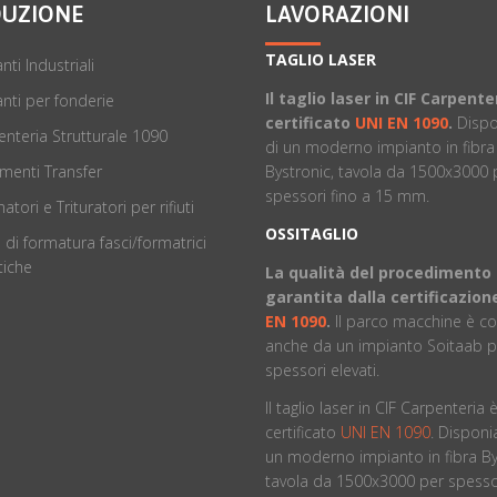
UZIONE
LAVORAZIONI
TAGLIO LASER
nti Industriali
Il taglio laser in CIF Carpente
nti per fonderie
certificato
UNI EN 1090
.
Disp
nteria Strutturale 1090
di un moderno impianto in fibra
Bystronic, tavola da 1500x3000 
menti Transfer
spessori fino a 15 mm.
atori e Trituratori per rifiuti
OSSITAGLIO
 di formatura fasci/formatrici
iche
La qualità del procedimento
garantita dalla certificazio
EN 1090
.
ll parco macchine è 
anche da un impianto Soitaab p
spessori elevati.
Il taglio laser in CIF Carpenteria 
certificato
UNI EN 1090
. Dispon
un moderno impianto in fibra By
tavola da 1500x3000 per spessor