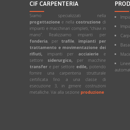
CIF CARPENTERIA
PROD
Siamo specializzati nella
Impia
progettazione
e nella
costruzione
di
Impia
impianti e macchinari completi, “chiavi in
mano”. Realizziamo impianti per
Carpe
fonderia
, per
trafile
,
impianti per
Basa
trattamento e movimentazione dei
rifiuti,
impianti per
acciaierie
e
Macin
settore
siderurgico,
per macchine
Linee
transfer
e per settore
edile,
potendo
automat
fornire una carpenteria strutturale
certificata fino a una classe di
esecuzione 3, in genere costruzioni
metalliche. Vai alla sezione
produzione