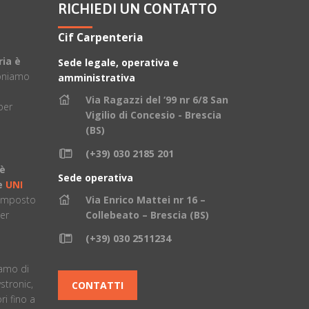
RICHIEDI UN CONTATTO
Cif Carpenteria
ria è
Sede legale, operativa e
oniamo
amministrativa
Via Ragazzi del ‘99 nr 6/8 San
per
Vigilio di Concesio - Brescia
(BS)
(+39) 030 2185 201
 è
Sede operativa
ne
UNI
composto
Via Enrico Mattei nr 16 –
er
Collebeato – Brescia (BS)
(+39) 030 2511234
è
iamo di
stronic,
CONTATTI
i fino a