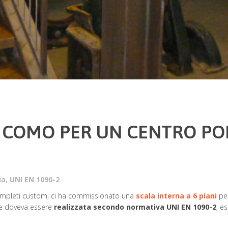
A COMO PER UN CENTRO PO
ia
,
UNI EN 1090-2
 completi custom, ci ha commissionato una
scala interna a 6 piani
per
nte doveva essere
realizzata secondo normativa UNI EN 1090-2
, e