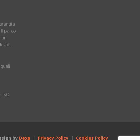
arantita
. ll parco
 un
evati.
quali
i ISO
esign by
Dexa
|
Privacy Policy
|
Cookies Policy