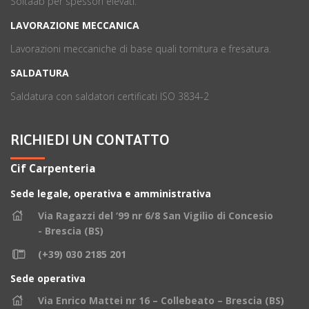
Soitaab per spessori elevati.
LAVORAZIONE MECCANICA
Lavorazioni meccaniche di base quali tornitura e fresatura.
SALDATURA
Saldatura con saldatori certificati ISO 3834-2
RICHIEDI UN CONTATTO
Cif Carpenteria
Sede legale, operativa e amministrativa
Via Ragazzi del ‘99 nr 6/8 San Vigilio di Concesio
- Brescia (BS)
(+39) 030 2185 201
Sede operativa
Via Enrico Mattei nr 16 – Collebeato – Brescia (BS)