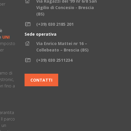
Via Ragazzi del ‘99 nr 6/8 San
per
Vigilio di Concesio - Brescia
(BS)
(+39) 030 2185 201
 è
Sede operativa
ne
UNI
composto
Via Enrico Mattei nr 16 –
er
Collebeato – Brescia (BS)
(+39) 030 2511234
è
iamo di
stronic,
CONTATTI
i fino a
arantita
. ll parco
 un