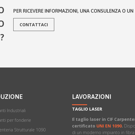
O
PER RICEVERE INFORMAZIONI, UNA CONSULENZA O UN 
O
CONTATTACI
?
UZIONE
LAVORAZIONI
TAGLIO LASER
nti Industriali
Il taglio laser in CIF Carpente
nti per fonderie
certificato
UNI EN 1090
.
Disp
nteria Strutturale 1090
di un moderno impianto in fibra