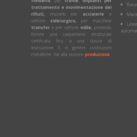
fonderia
, per
trafile
,
impianti per
Basa
trattamento e movimentazione dei
rifiuti,
impianti per
acciaierie
e
Macin
settore
siderurgico,
per macchine
Linee
transfer
e per settore
edile,
potendo
automat
fornire una carpenteria strutturale
certificata fino a una classe di
esecuzione 3, in genere costruzioni
metalliche. Vai alla sezione
produzione