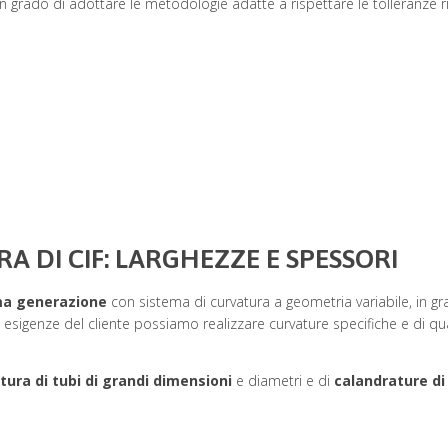
 grado di adottare le metodologie adatte a rispettare le tolleranze ric
A DI CIF: LARGHEZZE E SPESSORI
ima generazione
con sistema di curvatura a geometria variabile, in gr
igenze del cliente possiamo realizzare curvature specifiche e di quali
tura di tubi di grandi dimensioni
e diametri e di
calandrature di