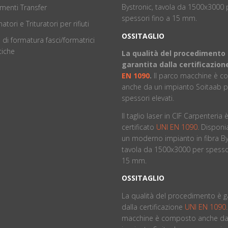
Bystronic, tavola da 1500x3000 
menti Transfer
spessori fino a 15 mm.
atori e Trituratori per rifiuti
OSSITAGLIO
 di formatura fasci/formatrici
iche
La qualità del procedimento
garantita dalla certificazio
EN 1090
.
ll parco macchine è 
anche da un impianto Soitaab p
spessori elevati.
Il taglio laser in CIF Carpenteria 
certificato
UNI EN 1090
. Dispon
un moderno impianto in fibra By
tavola da 1500x3000 per spessor
15 mm.
OSSITAGLIO
La qualità del procedimento è g
dalla certificazione
UNI EN 1090
macchine è composto anche da