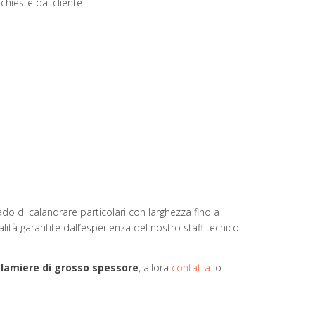
hieste dal cliente.
ado di calandrare particolari con larghezza fino a
tà garantite dall’esperienza del nostro staff tecnico
 lamiere di grosso spessore
, allora
contatta
lo