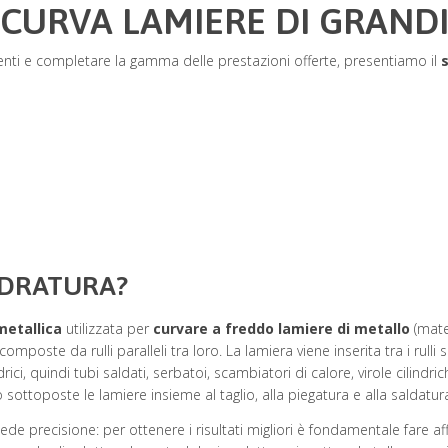
 CURVA LAMIERE DI GRANDI
clienti e completare la gamma delle prestazioni offerte, presentiamo il
NDRATURA?
metallica
utilizzata per
curvare a freddo lamiere di metallo
(mate
poste da rulli paralleli tra loro. La lamiera viene inserita tra i rull
ici, quindi tubi saldati, serbatoi, scambiatori di calore, virole cilindri
 sottoposte le lamiere insieme al taglio, alla piegatura e alla saldatur
de precisione: per ottenere i risultati migliori è fondamentale fare 