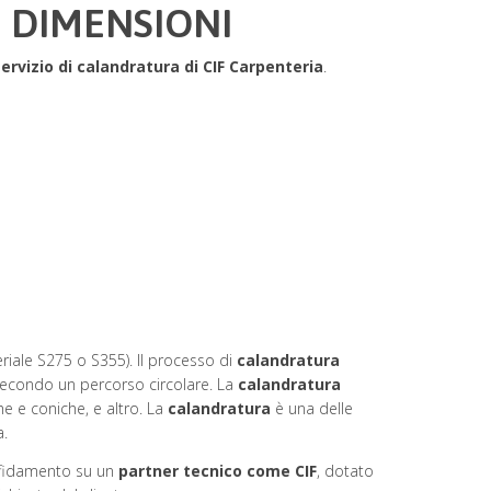
 DIMENSIONI
servizio di calandratura di CIF Carpenteria
.
riale S275 o S355). Il processo di
calandratura
i secondo un percorso circolare. La
calandratura
che e coniche, e altro. La
calandratura
è una delle
a.
affidamento su un
partner tecnico come CIF
, dotato