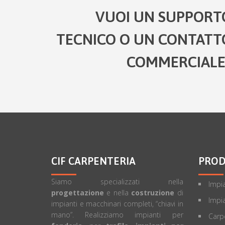
VUOI UN SUPPORT
TECNICO O UN CONTATT
COMMERCIALE
CIF CARPENTERIA
PROD
Siamo specializzati nella
Impia
progettazione
e nella
costruzione
di
Impia
impianti e macchinari completi, “chiavi in
mano”. Realizziamo impianti per
Carpe