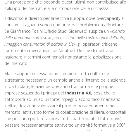
Una protezione che, secondo questi ultimi, non contribuisce allo
sviluppo dei mercati e alla distribuzione della ricchezza.
Il discorso è diverso per la vecchia Europa, dove overcapacity e
consumi stagnanti sono i due principali problemi da affrontare.
Se Gianfranco Tosini (Ufficio Studi Siderweb) auspica un «
rilancio
della domanda con il sostegno ai settori delle costruzioni e dell’auto,
i maggiori consumatori di acciaio in Ue
», gli operatori criticano
fortemente i meccanismi dell’antitrust Ue che dimostra di
ragionare in termini continentali nonostante la globalizzazione
del mercato.
Ma se appare necessario un cambio di rotta dall’alto, è
altrettanto necessario un cambio anche all’interno delle aziende.
In particolare, le aziende dovranno trasformare le proprie
imprese seguendo i principi dell’
Industria 4.0
,
cosa che le
sottoporrà ad un ad un forte impegno economico-finanziario.
Inoltre, dovranno valorizzare il proprio posizionamento nel
mercato, attraverso forme di collaborazione di filiera, orizzontali,
che possano portare valore a tutti i partecipanti. Il tutto dovrà
passare necessariamente attraverso un’attività formativa a 360°,