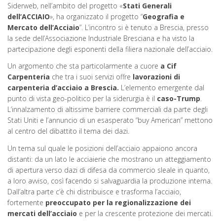
Siderweb, nell’ambito del progetto «
Stati Generali
dell’ACCIAIO
», ha organizzato il progetto “
Geografia e
Mercato dell’Acciaio
”. L’incontro si è tenuto a Brescia, presso
la sede dell’Associazione Industriale Bresciana e ha visto la
partecipazione degli esponenti della filiera nazionale dell’acciaio.
Un argomento che sta particolarmente a cuore
a Cif
Carpenteria
che tra i suoi servizi offre
lavorazioni di
carpenteria d’acciaio a Brescia.
L’elemento emergente dal
punto di vista geo-politico per la siderurgia è il
caso-Trump
.
L’innalzamento di altissime barriere commerciali da parte degli
Stati Uniti e l’annuncio di un esasperato “buy American” mettono
al centro del dibattito il tema dei dazi.
Un tema sul quale le posizioni dell’acciaio appaiono ancora
distanti: da un lato le acciaierie che mostrano un atteggiamento
di apertura verso dazi di difesa da commercio sleale in quanto,
a loro avviso, così facendo si salvaguardia la produzione interna.
Dall’altra parte c’è chi distribuisce e trasforma l’acciaio,
fortemente
preoccupato per la regionalizzazione dei
mercati dell’acciaio
e per la crescente protezione dei mercati.