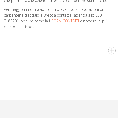
che permetta alle aziende di essere competitive sul mercato.
Per maggiori informazioni o un preventivo su lavorazioni di
carpenteria d’acciaio a Brescia contatta l’azienda allo 030
2185201, oppure compila il
FORM CONTATTI
e riceverai al più
presto una risposta.