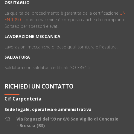
OSSITAGLIO
La qualità del procedimento è garantita dalla certificazione
UNI
EN 1090
. ll parco macchine è composto anche da un impianto
Soitaab per spessori elevati.
LAVORAZIONE MECCANICA
Lavorazioni meccaniche di base quali tornitura e fresatura.
SALDATURA
Saldatura con saldatori certificati ISO 3834-2
RICHIEDI UN CONTATTO
Cif Carpenteria
Sede legale, operativa e amministrativa
Via Ragazzi del ‘99 nr 6/8 San Vigilio di Concesio
- Brescia (BS)