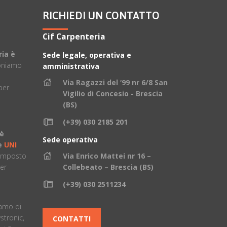
RICHIEDI UN CONTATTO
Cif Carpenteria
ria è
Sede legale, operativa e
oniamo
amministrativa
Via Ragazzi del ‘99 nr 6/8 San
per
Vigilio di Concesio - Brescia
(BS)
(+39) 030 2185 201
 è
Sede operativa
ne
UNI
composto
Via Enrico Mattei nr 16 –
er
Collebeato – Brescia (BS)
(+39) 030 2511234
è
iamo di
stronic,
CONTATTI