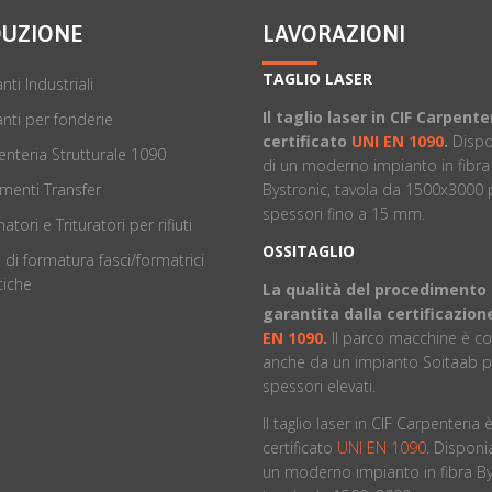
UZIONE
LAVORAZIONI
TAGLIO LASER
nti Industriali
Il taglio laser in CIF Carpente
nti per fonderie
certificato
UNI EN 1090
.
Disp
nteria Strutturale 1090
di un moderno impianto in fibra
Bystronic, tavola da 1500x3000 
menti Transfer
spessori fino a 15 mm.
atori e Trituratori per rifiuti
OSSITAGLIO
 di formatura fasci/formatrici
iche
La qualità del procedimento
garantita dalla certificazio
EN 1090
.
ll parco macchine è 
anche da un impianto Soitaab p
spessori elevati.
Il taglio laser in CIF Carpenteria 
certificato
UNI EN 1090
. Dispon
un moderno impianto in fibra By