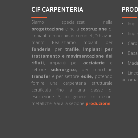
CIF CARPENTERIA
PROD
Siamo specializzati nella
Impia
progettazione
e nella
costruzione
di
Impia
impianti e macchinari completi, “chiavi in
mano”. Realizziamo impianti per
Carpe
fonderia
, per
trafile
,
impianti per
Basa
trattamento e movimentazione dei
rifiuti,
impianti per
acciaierie
e
Macin
settore
siderurgico,
per macchine
Linee
transfer
e per settore
edile,
potendo
automat
fornire una carpenteria strutturale
certificata fino a una classe di
esecuzione 3, in genere costruzioni
metalliche. Vai alla sezione
produzione