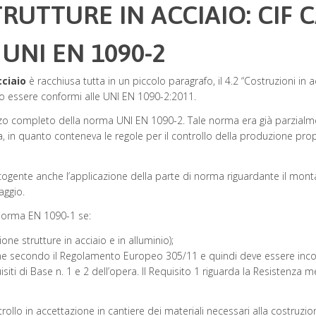
TRUTTURE IN ACCIAIO: CIF
UNI EN 1090-2
cciaio
è racchiusa tutta in un piccolo paragrafo, il 4.2 “Costruzioni in a
ono essere conformi alle UNI EN 1090-2:2011.
lizzo completo della norma UNI EN 1090-2. Tale norma era già parzialme
ia, in quanto conteneva le regole per il controllo della produzione pr
cogente anche l’applicazione della parte di norma riguardante il mont
aggio.
 norma EN 1090-1 se:
one strutture in acciaio e in alluminio);
ione secondo il Regolamento Europeo 305/11 e quindi deve essere inc
siti di Base n. 1 e 2 dell’opera. Il Requisito 1 riguarda la Resistenza m
trollo in accettazione in cantiere dei materiali necessari alla costruz