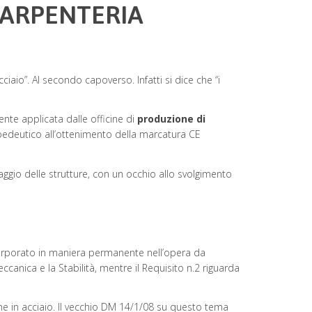
 CARPENTERIA
cciaio”. Al secondo capoverso. Infatti si dice che “i
nte applicata dalle officine di
produzione di
opedeutico all’ottenimento della marcatura CE
aggio delle strutture, con un occhio allo svolgimento
orporato in maniera permanente nell’opera da
eccanica e la Stabilità, mentre il Requisito n.2 riguarda
ione in acciaio. Il vecchio DM 14/1/08 su questo tema