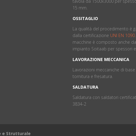
tavola da 1500x3000 per spessor
15 mm.
OSSITAGLIO
La qualità del procedimento è g
dalla certificazione
UNI EN 1090
macchine è composto anche da
impianto Soitaab per spessori el
LAVORAZIONE MECCANICA
Lavorazioni meccaniche di base 
tornitura e fresatura.
SALDATURA
Saldatura con saldatori certificat
3834-2
e e Strutturale