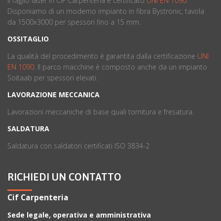
Il taglio laser in CIF Carpenteria è certificato
UNI EN 1090
.
Disponiamo di un moderno impianto in fibra Bystronic, tavola
da 1500x3000 per spessori fino a 15 mm.
OSSITAGLIO
La qualità del procedimento è garantita dalla certificazione
UNI
EN 1090
. ll parco macchine è composto anche da un impianto
Soitaab per spessori elevati.
LAVORAZIONE MECCANICA
Lavorazioni meccaniche di base quali tornitura e fresatura.
SALDATURA
Saldatura con saldatori certificati ISO 3834-2
RICHIEDI UN CONTATTO
Cif Carpenteria
Sede legale, operativa e amministrativa