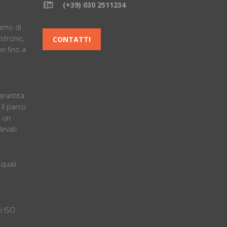
(+39) 030 2511234
è
iamo di
stronic,
CONTATTI
i fino a
arantita
. ll parco
 un
evati.
quali
i ISO