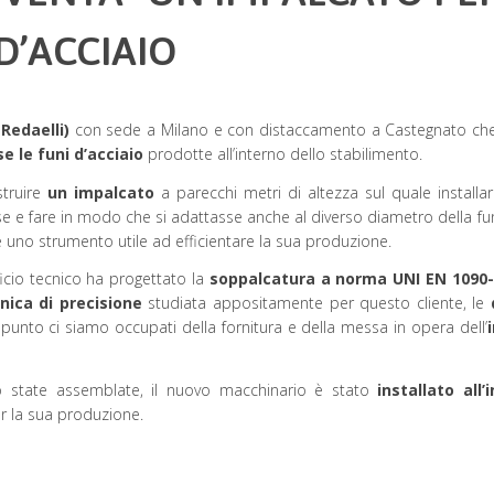
D’ACCIAIO
Redaelli)
con sede a Milano e con distaccamento a Castegnato che c
 le funi d’acciaio
prodotte all’interno dello stabilimento.
struire
un impalcato
a parecchi metri di altezza sul quale installa
sse e fare in modo che si adattasse anche al diverso diametro della f
ente uno strumento utile ad efficientare la sua produzione.
fficio tecnico ha progettato la
soppalcatura a norma UNI EN 1090
ica di precisione
studiata appositamente per questo cliente, le
l punto ci siamo occupati della fornitura e della messa in opera dell’
 state assemblate, il nuovo macchinario è stato
installato all
er la sua produzione.