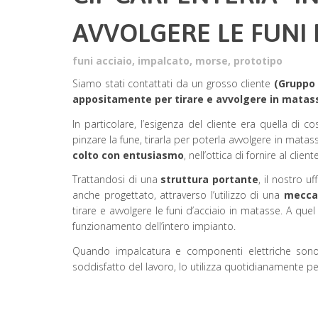
AVVOLGERE LE FUNI 
funi acciaio
,
impalcato
,
morse
,
prototipo
Siamo stati contattati da un grosso cliente
(Gruppo 
appositamente per tirare e avvolgere in matasse
In particolare, l’esigenza del cliente era quella di co
pinzare la fune, tirarla per poterla avvolgere in mata
colto con entusiasmo
, nell’ottica di fornire al cli
Trattandosi di una
struttura portante
, il nostro u
anche progettato, attraverso l’utilizzo di una
meccan
tirare e avvolgere le funi d’acciaio in matasse. A que
funzionamento dell’intero impianto.
Quando impalcatura e componenti elettriche sono
soddisfatto del lavoro, lo utilizza quotidianamente p