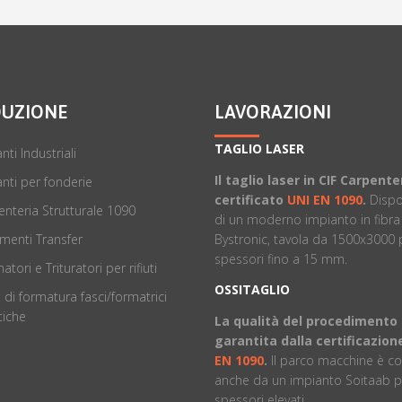
UZIONE
LAVORAZIONI
TAGLIO LASER
nti Industriali
Il taglio laser in CIF Carpente
nti per fonderie
certificato
UNI EN 1090
.
Disp
nteria Strutturale 1090
di un moderno impianto in fibra
Bystronic, tavola da 1500x3000 
menti Transfer
spessori fino a 15 mm.
atori e Trituratori per rifiuti
OSSITAGLIO
 di formatura fasci/formatrici
iche
La qualità del procedimento
garantita dalla certificazio
EN 1090
.
ll parco macchine è 
anche da un impianto Soitaab p
spessori elevati.