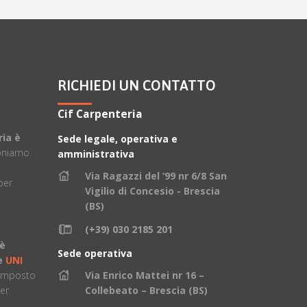
RICHIEDI UN CONTATTO
Cif Carpenteria
ria è
Sede legale, operativa e
oniamo
amministrativa
Via Ragazzi del ‘99 nr 6/8 San
per
Vigilio di Concesio - Brescia
(BS)
(+39) 030 2185 201
 è
Sede operativa
ne
UNI
composto
Via Enrico Mattei nr 16 –
er
Collebeato – Brescia (BS)