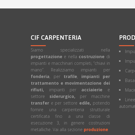
CIF CARPENTERIA
PROD
Siamo specializzati nella
Impia
progettazione
e nella
costruzione
di
Impia
impianti e macchinari completi, “chiavi in
mano”. Realizziamo impianti per
Carpe
fonderia
, per
trafile
,
impianti per
Basa
trattamento e movimentazione dei
rifiuti,
impianti per
acciaierie
e
Macin
settore
siderurgico,
per macchine
Linee
transfer
e per settore
edile,
potendo
automat
fornire una carpenteria strutturale
certificata fino a una classe di
esecuzione 3, in genere costruzioni
metalliche. Vai alla sezione
produzione