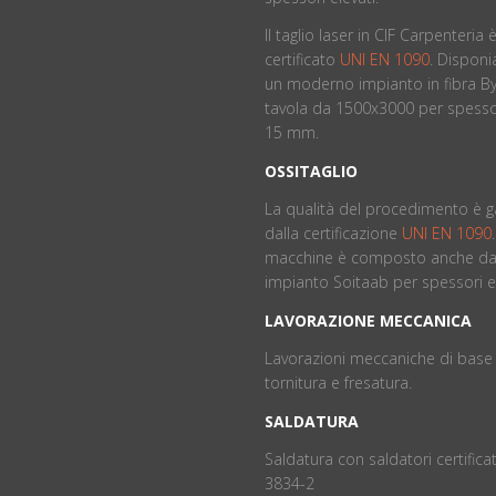
Il taglio laser in CIF Carpenteria 
certificato
UNI EN 1090
. Dispon
un moderno impianto in fibra By
tavola da 1500x3000 per spessor
15 mm.
OSSITAGLIO
La qualità del procedimento è g
dalla certificazione
UNI EN 1090
macchine è composto anche da
impianto Soitaab per spessori el
LAVORAZIONE MECCANICA
Lavorazioni meccaniche di base 
tornitura e fresatura.
SALDATURA
Saldatura con saldatori certificat
3834-2