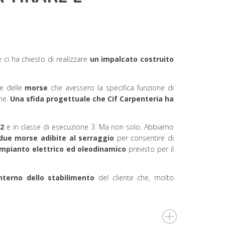
i ha chiesto di realizzare
un impalcato costruito
re delle
morse
che avessero la specifica funzione di
une.
Una sfida progettuale che Cif Carpenteria ha
-2
e in classe di esecuzione 3. Ma non solo. Abbiamo
due morse adibite al serraggio
per consentire di
impianto elettrico ed oleodinamico
previsto per il
’interno dello stabilimento
del cliente che, molto