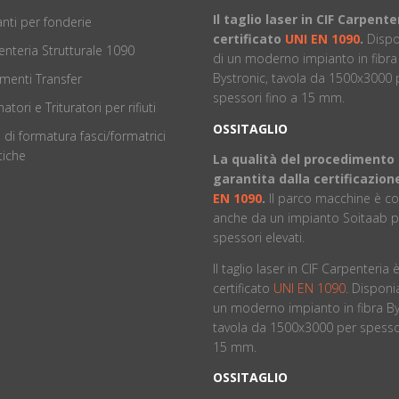
Il taglio laser in CIF Carpente
nti per fonderie
certificato
UNI EN 1090
.
Disp
nteria Strutturale 1090
di un moderno impianto in fibra
Bystronic, tavola da 1500x3000 
menti Transfer
spessori fino a 15 mm.
atori e Trituratori per rifiuti
OSSITAGLIO
 di formatura fasci/formatrici
iche
La qualità del procedimento
garantita dalla certificazio
EN 1090
.
ll parco macchine è 
anche da un impianto Soitaab p
spessori elevati.
Il taglio laser in CIF Carpenteria 
certificato
UNI EN 1090
. Dispon
un moderno impianto in fibra By
tavola da 1500x3000 per spessor
15 mm.
OSSITAGLIO