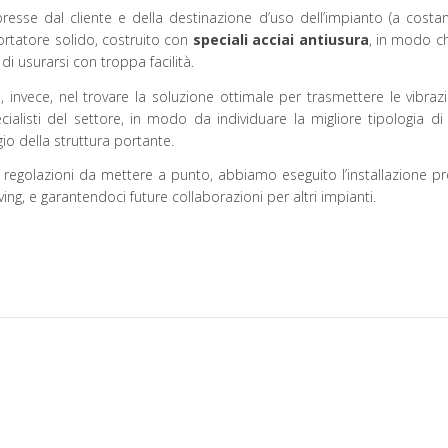
spresse dal cliente e della destinazione d’uso dell’impianto (a cos
ortatore solido, costruito con
speciali acciai antiusura
, in modo ch
i usurarsi con troppa facilità.
, invece, nel trovare la soluzione ottimale per trasmettere le vibraz
ialisti del settore, in modo da individuare la migliore tipologia d
io della struttura portante.
le regolazioni da mettere a punto, abbiamo eseguito l’installazione p
g, e garantendoci future collaborazioni per altri impianti.