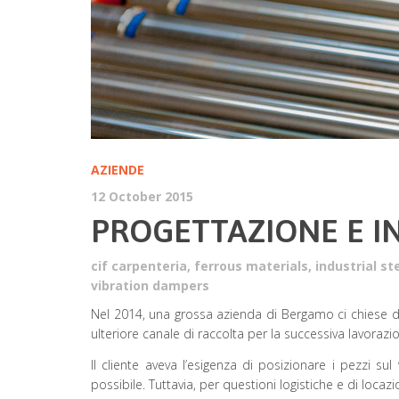
AZIENDE
12 October 2015
PROGETTAZIONE E I
cif carpenteria
,
ferrous materials
,
industrial s
vibration dampers
Nel 2014, una grossa azienda di Bergamo ci chiese d
ulteriore canale di raccolta per la successiva lavorazi
Il cliente aveva l’esigenza di posizionare i pezzi s
possibile. Tuttavia, per questioni logistiche e di loca