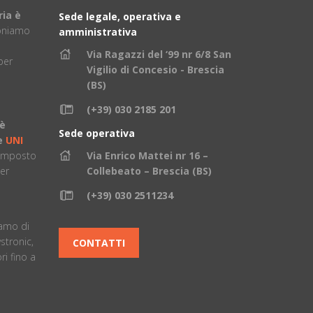
ria è
Sede legale, operativa e
oniamo
amministrativa
Via Ragazzi del ‘99 nr 6/8 San
per
Vigilio di Concesio - Brescia
(BS)
(+39) 030 2185 201
 è
Sede operativa
ne
UNI
composto
Via Enrico Mattei nr 16 –
er
Collebeato – Brescia (BS)
(+39) 030 2511234
è
iamo di
stronic,
CONTATTI
i fino a