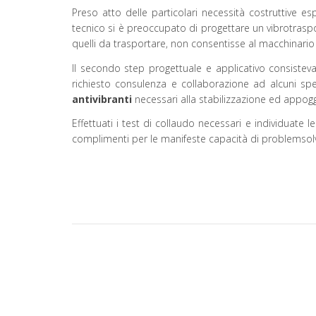
Preso atto delle particolari necessità costruttive e
tecnico si è preoccupato di progettare un vibrotrasp
quelli da trasportare, non consentisse al macchinario d
Il secondo step progettuale e applicativo consisteva
richiesto consulenza e collaborazione ad alcuni spec
antivibranti
necessari alla stabilizzazione ed appogg
Effettuati i test di collaudo necessari e individuate 
complimenti per le manifeste capacità di problemsolvin