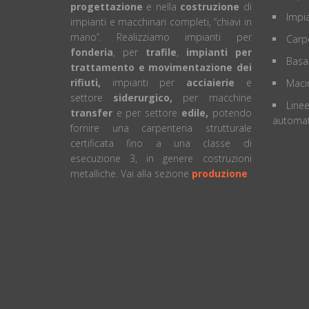
progettazione
e nella
costruzione
di
Impia
impianti e macchinari completi, “chiavi in
mano”. Realizziamo impianti per
Carpe
fonderia
, per
trafile
,
impianti per
Basa
trattamento e movimentazione dei
rifiuti,
impianti per
acciaierie
e
Macin
settore
siderurgico,
per macchine
Linee
transfer
e per settore
edile,
potendo
automat
fornire una carpenteria strutturale
certificata fino a una classe di
esecuzione 3, in genere costruzioni
metalliche. Vai alla sezione
produzione