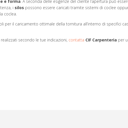
ne e forma
. A seconda delle esigenze del cliente l’apertura può esser
ttenza, i
silos
possono essere caricati tramite sistemi di coclee oppure
la coclea.
oli per il caricamento ottimale della tornitura all’interno di specifici ca
, realizzati secondo le tue indicazioni,
contatta
CIF
Carpenteria
per u