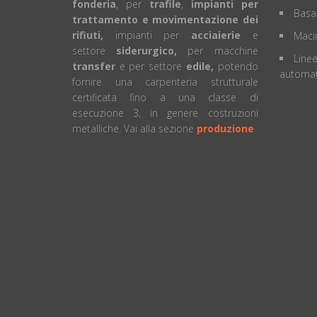
fonderia
, per
trafile
,
impianti per
Basa
trattamento e movimentazione dei
rifiuti,
impianti per
acciaierie
e
Macin
settore
siderurgico,
per macchine
Linee
transfer
e per settore
edile,
potendo
automat
fornire una carpenteria strutturale
certificata fino a una classe di
esecuzione 3, in genere costruzioni
metalliche. Vai alla sezione
produzione