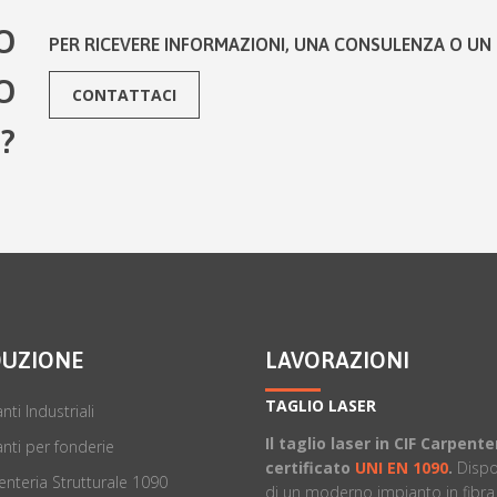
O
PER RICEVERE INFORMAZIONI, UNA CONSULENZA O UN 
O
CONTATTACI
?
UZIONE
LAVORAZIONI
TAGLIO LASER
nti Industriali
Il taglio laser in CIF Carpente
nti per fonderie
certificato
UNI EN 1090
.
Disp
nteria Strutturale 1090
di un moderno impianto in fibra