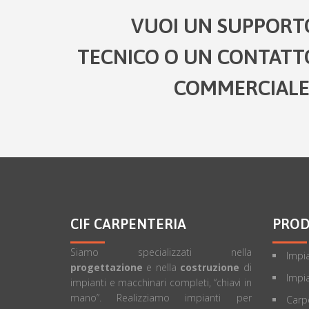
VUOI UN SUPPORT
TECNICO O UN CONTATT
COMMERCIALE
CIF CARPENTERIA
PROD
Siamo specializzati nella
Impia
progettazione
e nella
costruzione
di
Impia
impianti e macchinari completi, “chiavi in
mano”. Realizziamo impianti per
Carpe