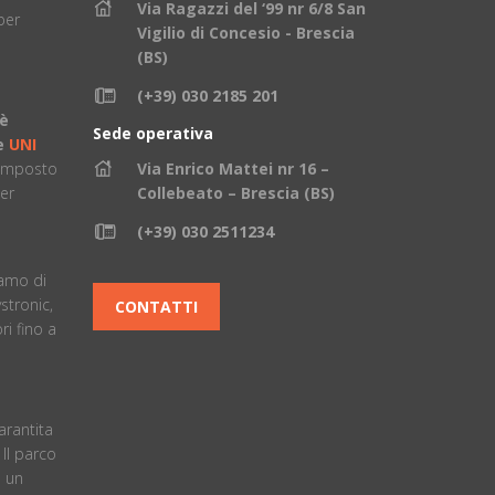
Via Ragazzi del ‘99 nr 6/8 San
per
Vigilio di Concesio - Brescia
(BS)
(+39) 030 2185 201
 è
Sede operativa
ne
UNI
composto
Via Enrico Mattei nr 16 –
er
Collebeato – Brescia (BS)
(+39) 030 2511234
è
iamo di
stronic,
CONTATTI
i fino a
arantita
. ll parco
 un