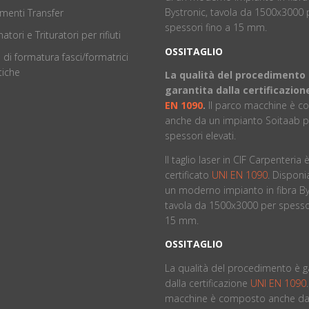
Bystronic, tavola da 1500x3000 
menti Transfer
spessori fino a 15 mm.
atori e Trituratori per rifiuti
OSSITAGLIO
 di formatura fasci/formatrici
iche
La qualità del procedimento
garantita dalla certificazio
EN 1090
.
ll parco macchine è 
anche da un impianto Soitaab p
spessori elevati.
Il taglio laser in CIF Carpenteria 
certificato
UNI EN 1090
. Dispon
un moderno impianto in fibra By
tavola da 1500x3000 per spessor
15 mm.
OSSITAGLIO
La qualità del procedimento è g
dalla certificazione
UNI EN 1090
macchine è composto anche da